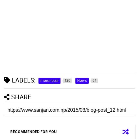
LABELS:
meronepal
News
120
51
SHARE:
RECOMMENDED FOR YOU